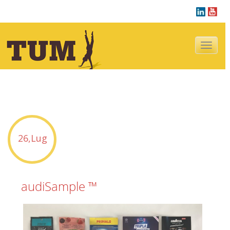
Navigazion
tu sei qui :
Blog
26,Lug
audiSample ™