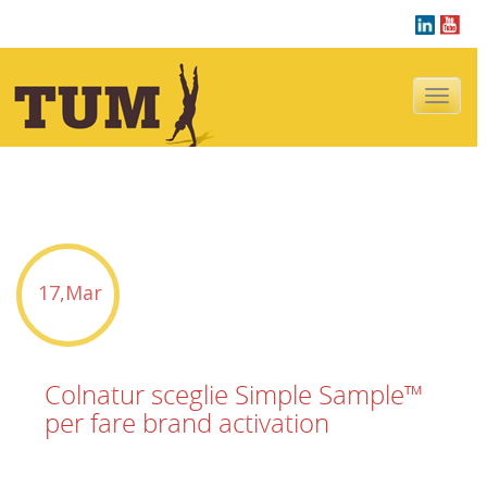
Navigazion
tu sei qui :
Blog
17,Mar
Colnatur sceglie Simple Sample™
per fare brand activation