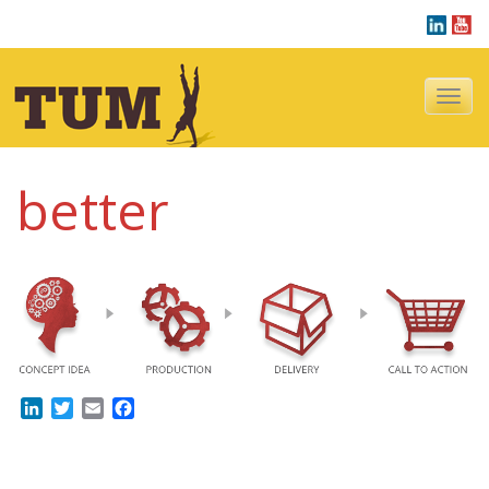
Navigazi
better
LinkedIn
Twitter
Email
Facebook