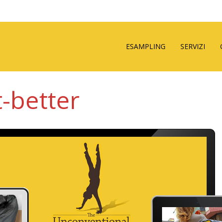
ESAMPLING
SERVIZI
-better