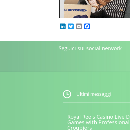
LinkedIn
Twitter
Email
Facebook
Seguici sui social network
Ultimi messaggi
Royal Reels Casino Live D
Games with Professional
Croupiers