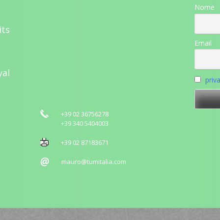
Nome
its
Email
yal
priv
+39 02 36756278
+39 340 5404003
+39 02 87183671
mauro@tumitalia.com