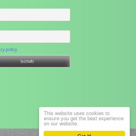
acy policy
This website uses cookies to
ensure you get the best experience
on our website.
Got it!