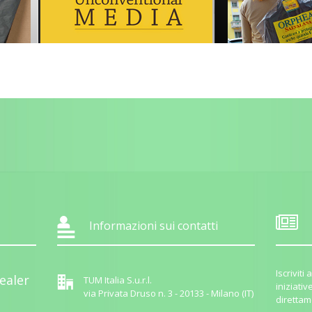
Informazioni sui contatti
Iscrivit
ealer
TUM Italia S.u.r.l.
iniziativ
via Privata Druso n. 3 - 20133 - Milano (IT)
direttam