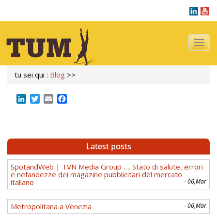
Navigazi
tu sei qui :
Blog
>>
LinkedIn
Twitter
Email
Facebook
Latest posts
SpotandWeb | TVN Media Group …. Stato di salute, errori
e nefandezze dei magazine pubblicitari del mercato
italiano
- 06,Mar
Metropolitana a Venezia
- 06,Mar