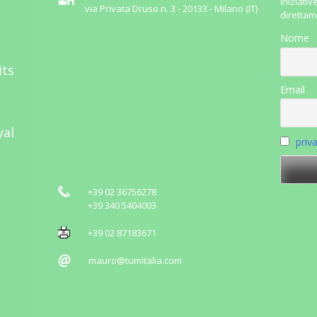
iniziativ
via Privata Druso n. 3 - 20133 - Milano (IT)
direttam
Nome
its
Email
yal
priv
+39 02 36756278
+39 340 5404003
+39 02 87183671
mauro@tumitalia.com