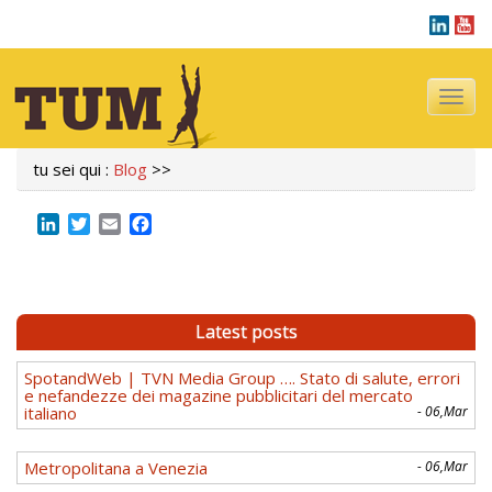
Navigazi
tu sei qui :
Blog
>>
LinkedIn
Twitter
Email
Facebook
Latest posts
SpotandWeb | TVN Media Group …. Stato di salute, errori
e nefandezze dei magazine pubblicitari del mercato
italiano
- 06,Mar
Metropolitana a Venezia
- 06,Mar