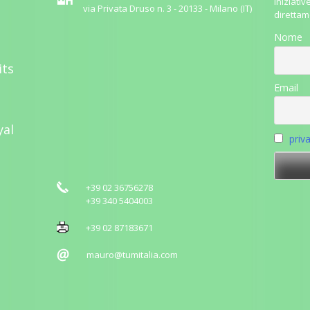
iniziativ
via Privata Druso n. 3 - 20133 - Milano (IT)
direttam
Nome
its
Email
yal
priv
+39 02 36756278
+39 340 5404003
+39 02 87183671
mauro@tumitalia.com