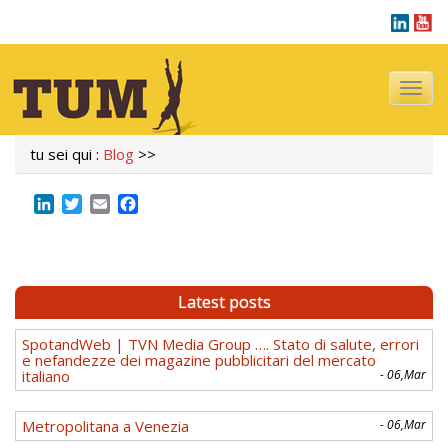
Navigazi
tu sei qui :
Blog
>>
LinkedIn
Twitter
Email
Facebook
Latest posts
SpotandWeb | TVN Media Group …. Stato di salute, errori
e nefandezze dei magazine pubblicitari del mercato
italiano
- 06,Mar
Metropolitana a Venezia
- 06,Mar