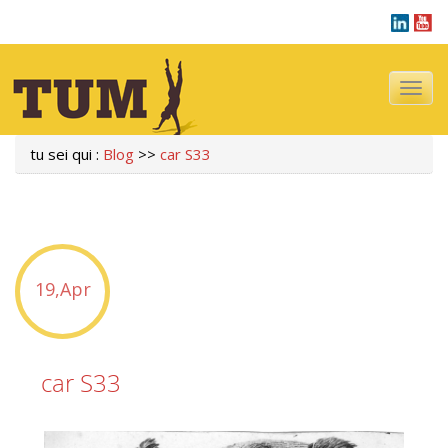
Navigazi
tu sei qui :
Blog
>>
car S33
19,Apr
car S33