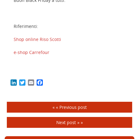
Buon Black Friday a tutti.
Riferimenti:
Shop online Riso Scotti
e-shop Carrefour
LinkedIn
Twitter
Email
Facebook
« « Previous post
Next post » »