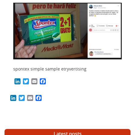
spontex simple sample etryvertising
LinkedIn
Twitter
Email
Facebook
LinkedIn
Twitter
Email
Facebook
Latest posts