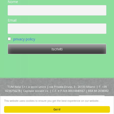
Nome
Email
privacy policy
TUM Italia S.r.l. a socio unico | via Privata Druso, 3 - 20133 Milano | T. +39
0236756278| Capitale sociale i.v. | C.F. e P.IVA 08614440967 | REA MI 2038082
Copyright 2015
Condizioni
This website uses cookies to ensure you get the best experience on our website.
©TUM Italia
generali di
eSampling Media
contratto
Got it!
Company