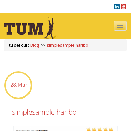
Navigazi
tu sei qui :
Blog
>>
simplesample haribo
28,Mar
simplesample haribo