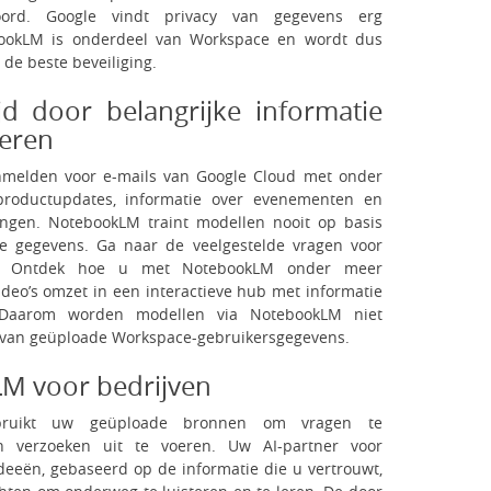
ord. Google vindt privacy van gegevens erg
bookLM is onderdeel van Workspace en wordt dus
de beste beveiliging.
jd door belangrijke informatie
seren
nmelden voor e-mails van Google Cloud met onder
productupdates, informatie over evenementen en
ingen. NotebookLM traint modellen nooit op basis
 gegevens. Ga naar de veelgestelde vragen voor
e. Ontdek hoe u met NotebookLM onder meer
eo’s omzet in een interactieve hub met informatie
Daarom worden modellen via NotebookLM niet
s van geüploade Workspace-gebruikersgegevens.
M voor bedrijven
bruikt uw geüploade bronnen om vragen te
 verzoeken uit te voeren. Uw AI-partner voor
eeën, gebaseerd op de informatie die u vertrouwt,