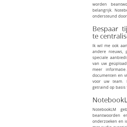
worden beantwo
belangrijk. Note
ondersteund door 
Bespaar ti
te centrali
Ik wil me ook aa
andere nieuws, 
speciale aanbied
van uw geüploade
meer informati
documenten en vid
voor uw team. 
getraind op basi
NotebookL
NotebookLM ge
beantwoorden en
onderzoeken en id