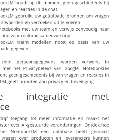
ookLM houdt op dit moment geen geschiedenis bij
ragen en reacties in de chat.
ookLM gebruikt uw geüploade bronnen om vragen
antwoorden en verzoeken uit te voeren.
notebooks met uw team en verwijs eenvoudig naar
matie voor realtime samenwerking.
bookLM traint modellen nooit op basis van uw
oade gegevens.
 mijn persoonsgegevens worden verwerkt in
 met het Privacybeleid van Google. NotebookLM
nt geen geschiedenis bij van vragen en reacties in
M geeft prioriteit aan privacy en beveiliging.
oze integratie met
ce
drijf toegang tot meer informatie en maakt het
ster over AI-gestuurde veranderingen. Ontdek hoe
met NotebookLM een database heeft gemaakt
 vragen over producten en leveranciers kunnen