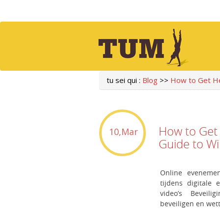
tu sei qui :
Blog
>>
How to Get He
How to Get
10,Mar
Guide to W
Online evenemen
tijdens digitale
video’s Beveil
beveiligen en wet