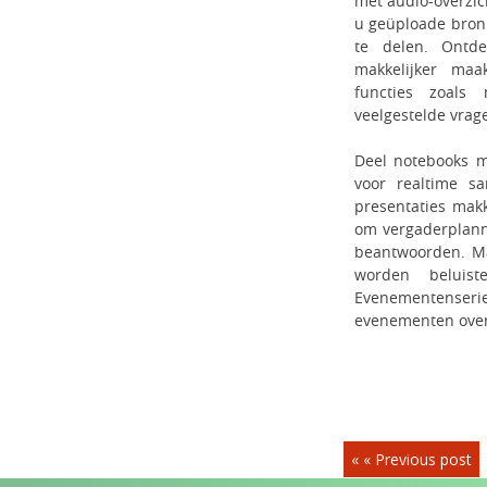
met audio-overzic
u geüploade bronn
te delen. Ontd
makkelijker maa
functies zoals
veelgestelde vrag
Deel notebooks m
voor realtime s
presentaties makk
om vergaderplann
beantwoorden. Ma
worden beluiste
Evenementense
evenementen over
« « Previous post