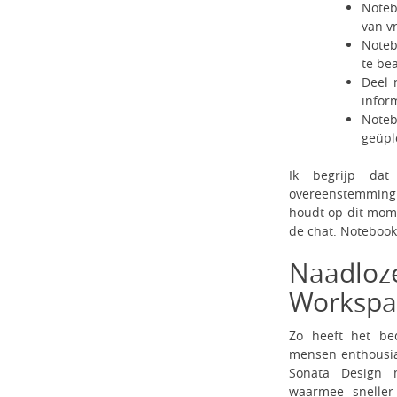
Noteb
van v
Noteb
te be
Deel 
infor
Note
geüpl
Ik begrijp dat
overeenstemming
houdt op dit mome
de chat. NotebookL
Naadl
Workspa
Zo heeft het be
mensen enthousia
Sonata Design 
waarmee sneller