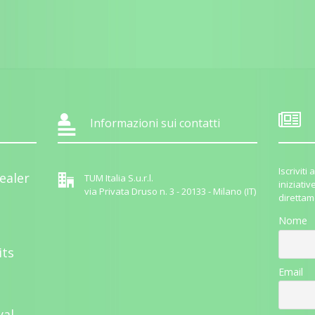
Informazioni sui contatti
Iscrivit
ealer
TUM Italia S.u.r.l.
iniziativ
via Privata Druso n. 3 - 20133 - Milano (IT)
direttam
Nome
its
Email
yal