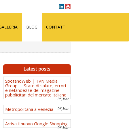
GALLERIA
BLOG
CONTATTI
Latest posts
SpotandWeb | TVN Media
Group …. Stato di salute, errori
e nefandezze dei magazine
pubblicitari del mercato italiano
- 06,Mar
Metropolitana a Venezia
- 06,Mar
Arriva il nuovo Google Shopping
- 06,Mar