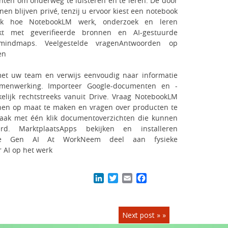
hten om onderweg te luisteren en te leren. De door
en blijven privé, tenzij u ervoor kiest een notebook
ek hoe NotebookLM werk, onderzoek en leren
kt met geverifieerde bronnen en AI-gestuurde
 mindmaps. Veelgestelde vragenAntwoorden op
en
et uw team en verwijs eenvoudig naar informatie
amenwerking. Importeer Google-documenten en -
elijk rechtstreeks vanuit Drive. Vraag NotebookLM
en op maat te maken en vragen over producten te
ak met één klik documentoverzichten die kunnen
rd. MarktplaatsApps bekijken en installeren
rie Gen AI At WorkNeem deel aan fysieke
 AI op het werk
LinkedIn
Twitter
Email
Facebook
Next post » »