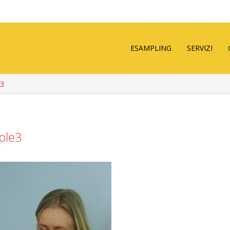
ESAMPLING
SERVIZI
e3
ple3