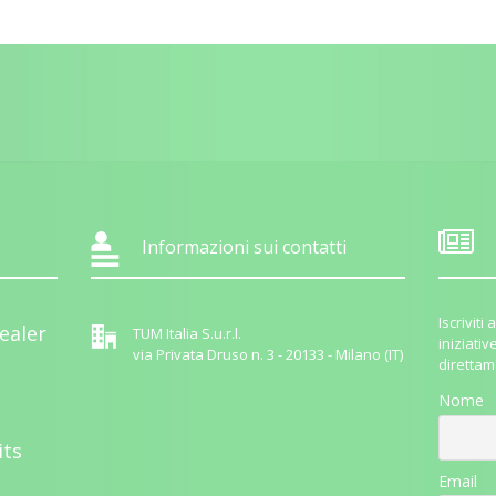
Informazioni sui contatti
Iscrivit
ealer
TUM Italia S.u.r.l.
iniziativ
via Privata Druso n. 3 - 20133 - Milano (IT)
direttam
Nome
its
Email