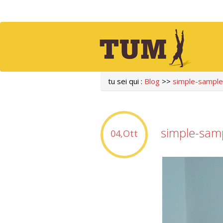
tu sei qui :
Blog
>>
simple-sampl
simple-sam
04,Ott