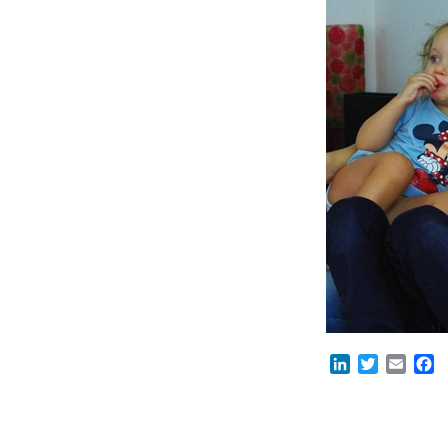
LinkedIn
Twitter
Email
F