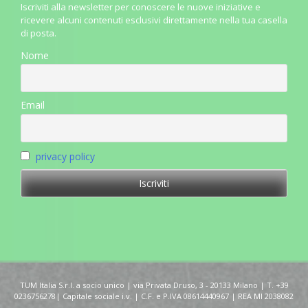
Iscriviti alla newsletter per conoscere le nuove iniziative e
ricevere alcuni contenuti esclusivi direttamente nella tua casella
di posta.
Nome
Email
privacy policy
TUM Italia S.r.l. a socio unico | via Privata Druso, 3 - 20133 Milano | T. +39
0236756278| Capitale sociale i.v. | C.F. e P.IVA 08614440967 | REA MI 2038082