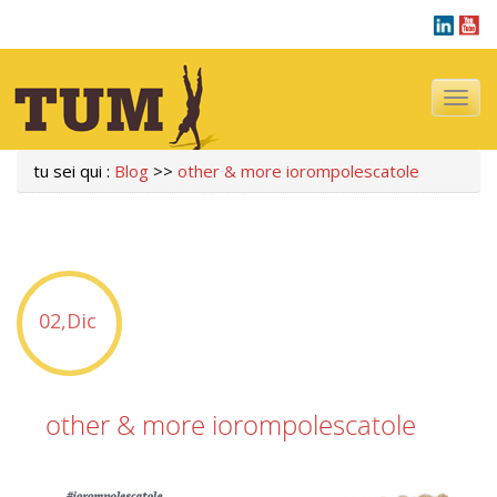
Navigazi
tu sei qui :
Blog
>>
other & more iorompolescatole
02,Dic
other & more iorompolescatole