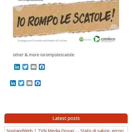
other & more iorompolescatole
LinkedIn
Twitter
Email
Facebook
LinkedIn
Twitter
Email
Facebook
Latest posts
SpotandWeb | TVN Media Group …. Stato di salute, errori