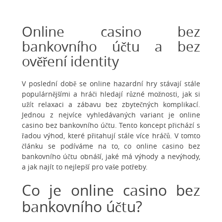
Online casino bez
bankovního účtu a bez
ověření identity
V poslední době se online hazardní hry stávají stále
populárnějšími a hráči hledají různé možnosti, jak si
užít relaxaci a zábavu bez zbytečných komplikací.
Jednou z nejvíce vyhledávaných variant je online
casino bez bankovního účtu. Tento koncept přichází s
řadou výhod, které přitahují stále více hráčů. V tomto
článku se podíváme na to, co online casino bez
bankovního účtu obnáší, jaké má výhody a nevýhody,
a jak najít to nejlepší pro vaše potřeby.
Co je online casino bez
bankovního účtu?