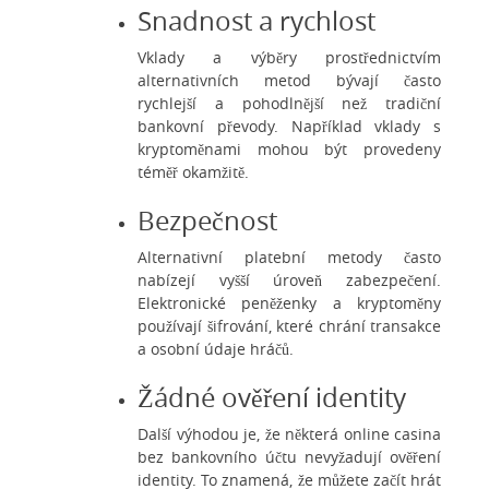
Snadnost a rychlost
Vklady a výběry prostřednictvím
alternativních metod bývají často
rychlejší a pohodlnější než tradiční
bankovní převody. Například vklady s
kryptoměnami mohou být provedeny
téměř okamžitě.
Bezpečnost
Alternativní platební metody často
nabízejí vyšší úroveň zabezpečení.
Elektronické peněženky a kryptoměny
používají šifrování, které chrání transakce
a osobní údaje hráčů.
Žádné ověření identity
Další výhodou je, že některá online casina
bez bankovního účtu nevyžadují ověření
identity. To znamená, že můžete začít hrát