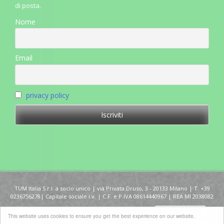
di posta.
Nome
Email
privacy policy
TUM Italia S.r.l. a socio unico | via Privata Druso, 3 - 20133 Milano | T. +39
0236756278| Capitale sociale i.v. | C.F. e P.IVA 08614440967 | REA MI 2038082
Copyright 2015
Condizioni
This website uses cookies to ensure you get the best experience on our website.
©TUM Italia
generali di