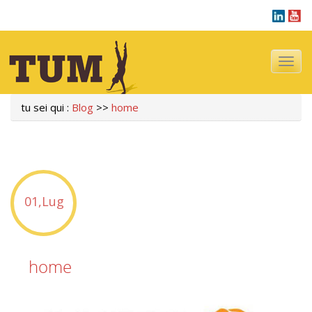
Navigazi
tu sei qui :
Blog
>>
home
01,Lug
home