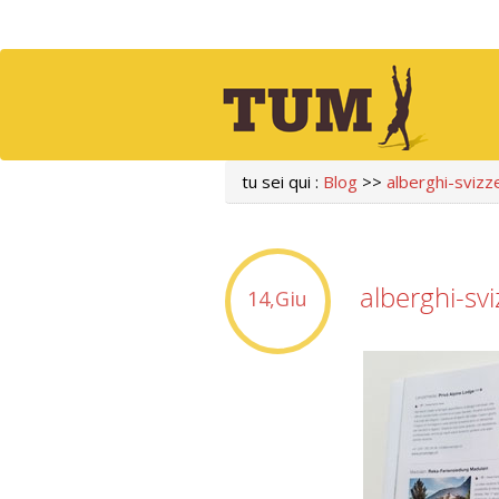
tu sei qui :
Blog
>>
alberghi-svizz
alberghi-sv
14,Giu