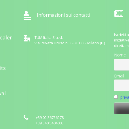
Informazioni sui contatti
Iscrivit
ealer
TUM Italia S.u.r.l.
iniziativ
via Privata Druso n. 3 - 20133 - Milano (IT)
direttam
Nome
its
Email
yal
priv
+39 02 36756278
+39 340 5404003