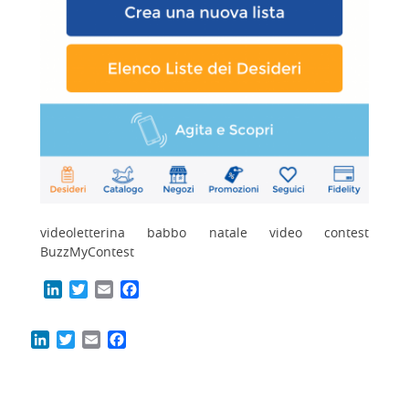
videoletterina babbo natale video contest
BuzzMyContest
LinkedIn
Twitter
Email
Facebook
LinkedIn
Twitter
Email
Facebook