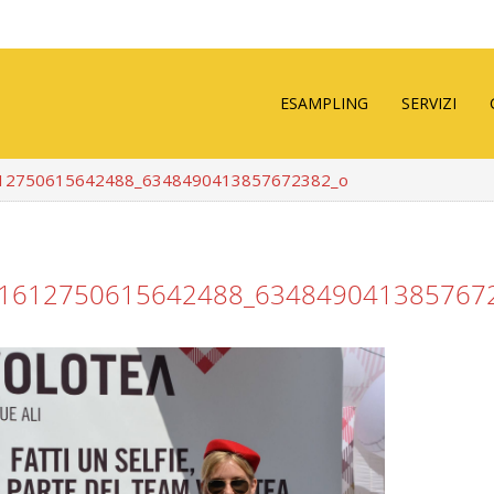
ESAMPLING
SERVIZI
12750615642488_6348490413857672382_o
1612750615642488_634849041385767