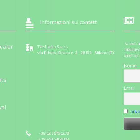
Informazioni sui contatti
Iscrivit
ealer
TUM Italia S.u.r.l.
iniziativ
via Privata Druso n. 3 - 20133 - Milano (IT)
direttam
Nome
its
Email
yal
priv
+39 02 36756278
+39 340 5404003