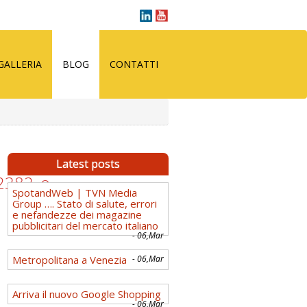
GALLERIA
BLOG
CONTATTI
Latest posts
2382_o
SpotandWeb | TVN Media
Group …. Stato di salute, errori
e nefandezze dei magazine
pubblicitari del mercato italiano
- 06,Mar
Metropolitana a Venezia
- 06,Mar
Arriva il nuovo Google Shopping
- 06,Mar