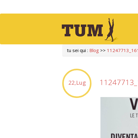
tu sei qui :
Blog
>>
11247713_16
11247713_
22,Lug