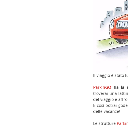
Il viaggio è stato
ParkinGO
ha la s
troverai una latti
del viaggio e affr
E così potrai gode
delle vacanze!
Le strutture
Park