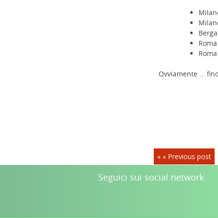
Milan
Milan
Berga
Roma 
Roma
Ovviamente … fino
« « Previous post
Seguici sui social network