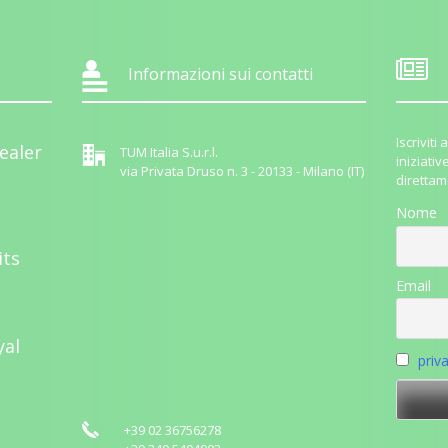
Informazioni sui contatti
Iscrivit
ealer
TUM Italia S.u.r.l.
iniziativ
via Privata Druso n. 3 - 20133 - Milano (IT)
direttam
Nome
its
Email
yal
priv
+39 02 36756278