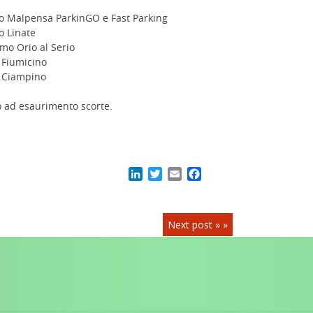
o Malpensa ParkinGO e Fast Parking
o Linate
mo Orio al Serio
Fiumicino
 Ciampino
 ad esaurimento scorte.
LinkedIn
Twitter
Email
Facebook
Next post » »