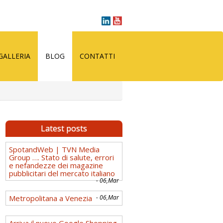
GALLERIA
BLOG
CONTATTI
Latest posts
SpotandWeb | TVN Media
Group …. Stato di salute, errori
e nefandezze dei magazine
pubblicitari del mercato italiano
- 06,Mar
Metropolitana a Venezia
- 06,Mar
Arriva il nuovo Google Shopping